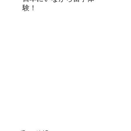
験！
新規入会受付中
SELS
1 分読む