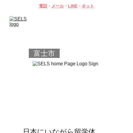
電話
・
メール
・
LINE
・
ネット
富士市
日本にいながら留学体