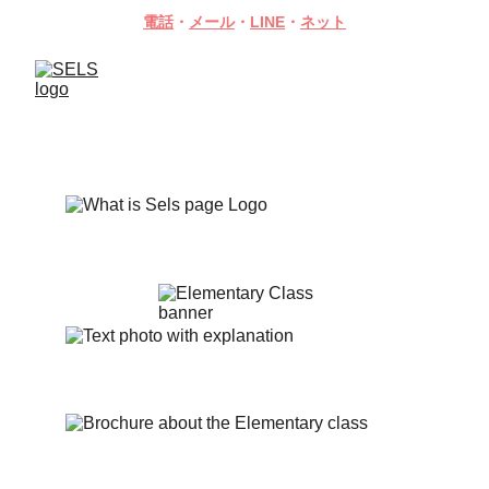
電話
・
メール
・
LINE
・
ネット